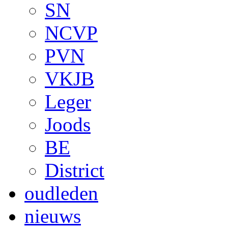
SN
NCVP
PVN
VKJB
Leger
Joods
BE
District
oudleden
nieuws