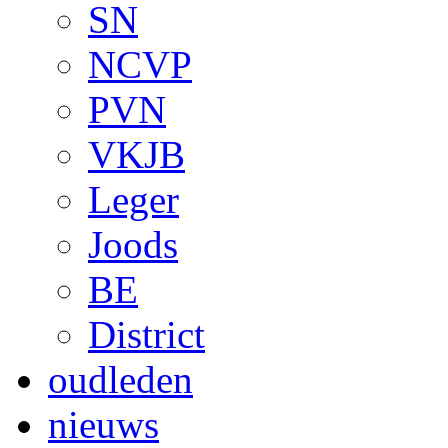
SN
NCVP
PVN
VKJB
Leger
Joods
BE
District
oudleden
nieuws