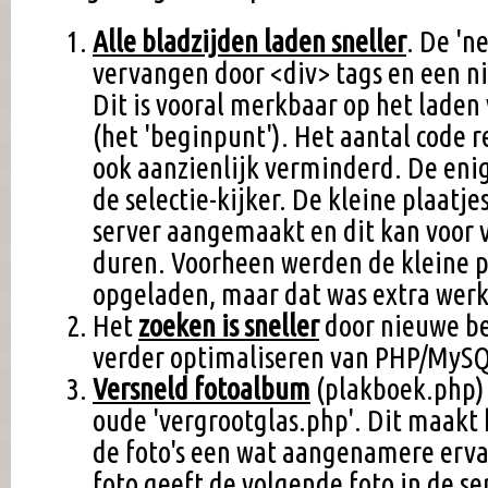
Alle bladzijden laden sneller
. De 'ne
vervangen door <div> tags en een nie
Dit is vooral merkbaar op het lade
(het 'beginpunt'). Het aantal code r
ook aanzienlijk verminderd. De enig
de selectie-kijker. De kleine plaatj
server aangemaakt en dit kan voor v
duren. Voorheen werden de kleine p
opgeladen, maar dat was extra werk
Het
zoeken is sneller
door nieuwe be
verder optimaliseren van PHP/MySQL
Versneld fotoalbum
(plakboek.php) 
oude 'vergrootglas.php'. Dit maakt
de foto's een wat aangenamere ervar
foto geeft de volgende foto in de se