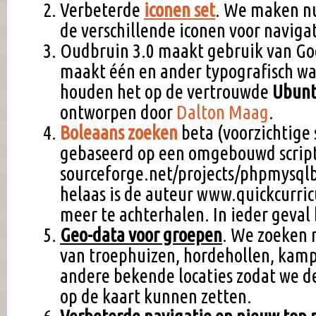
Verbeterde
iconen set
. We maken nu
de verschillende iconen voor navigat
Oudbruin 3.0 maakt gebruik van Goo
maakt één en ander typografisch wa
houden het op de vertrouwde
Ubunt
ontworpen door
Dalton Maag
.
Boleaans zoeken
beta (voorzichtige s
gebaseerd op een omgebouwd scrip
sourceforge.net/projects/phpmysql
helaas is de auteur www.quickcurri
meer te achterhalen. In ieder geval
Geo-data voor groepen
. We zoeken n
van troephuizen, hordehollen, kamp
andere bekende locaties zodat we d
op de kaart kunnen zetten.