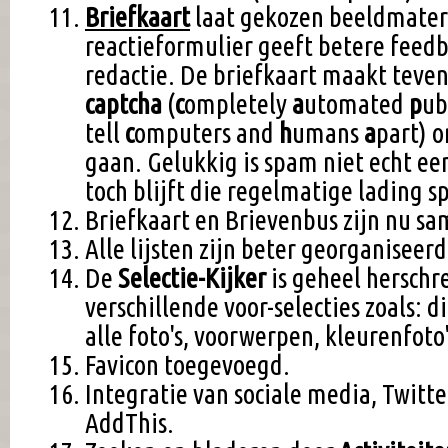
Briefkaart
laat gekozen beeldmateri
reactieformulier geeft betere feedb
redactie. De briefkaart maakt teve
captcha
(
c
ompletely
a
utomated
p
ub
tell
c
omputers and
h
umans
a
part) 
gaan. Gelukkig is spam niet echt e
toch blijft die regelmatige lading s
Briefkaart en Brievenbus zijn nu s
Alle lijsten zijn beter georganiseerd
De
Selectie-Kijker
is geheel herschr
verschillende voor-selecties zoals: dit
alle foto's, voorwerpen, kleurenfoto'
Favicon toegevoegd.
Integratie van sociale media, Twitt
AddThis.