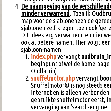
De naamgeving van de verschillende
minder verwarrend
. Toen ik Oudbr
map voor de sjabloneneen de gereed
sjablonen zelf kregen toen ook 'ge
Dit bleek erg verwarrend en nieuw
ook al betere namen. Hier volgt een
sjabloon-namen:
index.php
vervangt
oudbruin_i
beginpunt ofwel de home-page (
Oudbruin).
snuffelmotor.php
vervangt
boo
Snuffelmotor© is nog steeds ee
internet en is alleen verbonden
gebruikte snuffelmotor eerst, in
vervanging van 'search-engine'. 