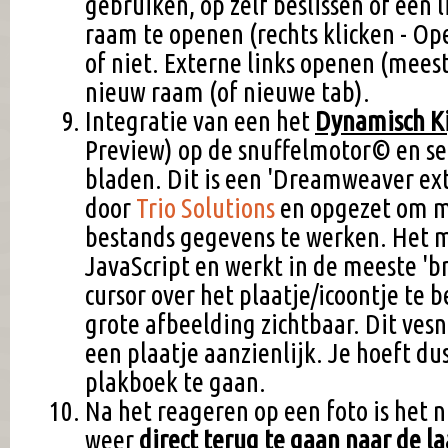
gebruiken, op zelf beslissen of een 
raam te openen (rechts klicken - Op
of niet. Externe links openen (meest
nieuw raam (of nieuwe tab).
Integratie van een het
Dynamisch K
Preview) op de snuffelmotor© en sel
bladen. Dit is een 'Dreamweaver ex
door
Trio Solutions
en opgezet om 
bestands gegevens te werken. Het 
JavaScript en werkt in de meeste 'b
cursor over het plaatje/icoontje te
grote afbeelding zichtbaar. Dit ves
een plaatje aanzienlijk. Je hoeft dus
plakboek te gaan.
Na het reageren op een foto is het 
weer
direct terug te gaan naar de la