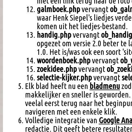
met een link terug naar de foto
galmboek.php
vervangt
ob_gal
waar Henk Siepel's liedjes verd
komen uit het liedjes-bestand.
handig.php
vervangt
ob_handi
opgezet om versie 2.0 beter te l
1.0. Het is/was ook een soort 'si
woordenboek.php
vervangt
ob_
zoekidee.php
vervangt
ob_zoek
selectie-kijker.php
vervangt
sel
Elk blad heeft nu een
bladmenu
zod
makkelijker en sneller is geworden
veelal eerst terug naar het beginpun
navigeren met een enkele klik.
Volledige integratie van
Google Ana
redactie. Dit geeft betere resultat