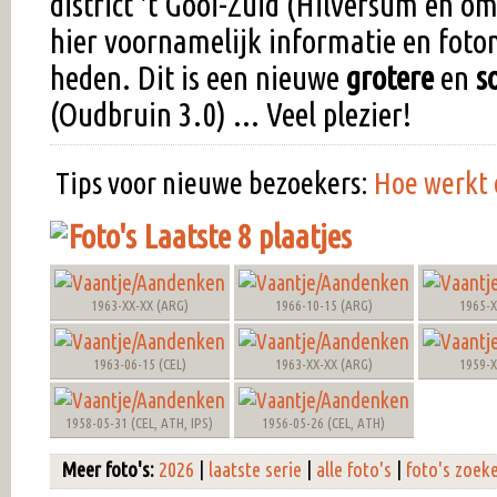
district 't Gooi-Zuid (Hilversum en o
hier voornamelijk informatie en foto
heden. Dit is een nieuwe
grotere
en
s
(Oudbruin 3.0) ... Veel plezier!
Tips voor nieuwe bezoekers:
Hoe werkt 
Laatste 8 plaatjes
1963-XX-XX (ARG)
1966-10-15 (ARG)
1965-X
1963-06-15 (CEL)
1963-XX-XX (ARG)
1959-X
1958-05-31 (CEL, ATH, IPS)
1956-05-26 (CEL, ATH)
Meer foto's:
2026
|
laatste serie
|
alle foto's
|
foto's zoek