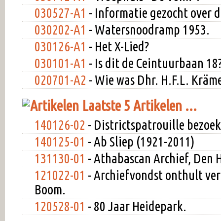
030527-A1
- Informatie gezocht over d
030202-A1
- Watersnoodramp 1953.
030126-A1
- Het X-Lied?
030101-A1
- Is dit de Ceintuurbaan 18
020701-A2
- Wie was Dhr. H.F.L. Kräm
Laatste 5 Artikelen ...
140126-02
- Districtspatrouille bezoe
140125-01
- Ab Sliep (1921-2011)
131130-01
- Athabascan Archief, Den 
121022-01
- Archiefvondst onthult ver
Boom.
120528-01
- 80 Jaar Heidepark.