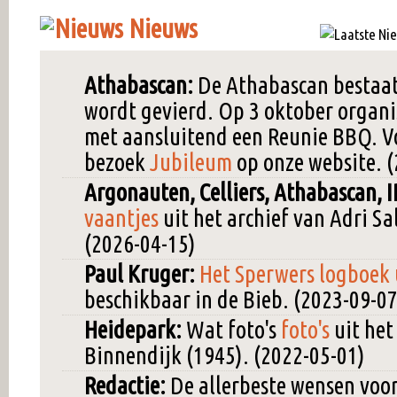
Nieuws
Athabascan:
De Athabascan bestaat d
wordt gevierd. Op 3 oktober organ
met aansluitend een Reunie BBQ. V
bezoek
Jubileum
op onze website. 
Argonauten, Celliers, Athabascan, I
vaantjes
uit het archief van Adri Sa
(2026-04-15)
Paul Kruger:
Het Sperwers logboek 
beschikbaar in de Bieb. (2023-09-07
Heidepark:
Wat foto's
foto's
uit het
Binnendijk (1945). (2022-05-01)
Redactie:
De allerbeste wensen voo