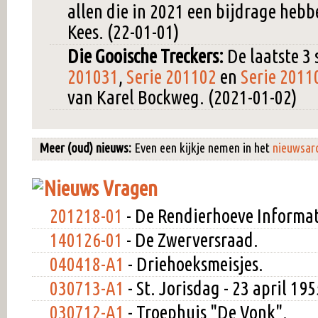
allen die in 2021 een bijdrage hebb
Kees. (22-01-01)
Die Gooische Treckers:
De laatste 3 s
201031
,
Serie 201102
en
Serie 2011
van Karel Bockweg. (2021-01-02)
Meer (oud) nieuws:
Even een kijkje nemen in het
nieuwsarc
Vragen
201218-01
- De Rendierhoeve Informat
140126-01
- De Zwerversraad.
040418-A1
- Driehoeksmeisjes.
030713-A1
- St. Jorisdag - 23 april 195
030712-A1
- Troephuis "De Vonk".