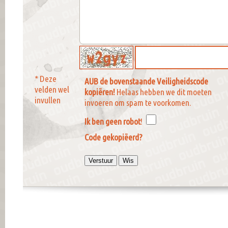
* Deze
AUB de bovenstaande Veiligheidscode
velden wel
kopiëren!
Helaas hebben we dit moeten
invullen
invoeren om spam te voorkomen.
Ik ben geen robot
!
Code gekopiëerd?