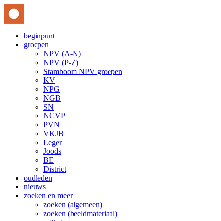
beginpunt
groepen
NPV (A-N)
NPV (P-Z)
Stamboom NPV groepen
KV
NPG
NGB
SN
NCVP
PVN
VKJB
Leger
Joods
BE
District
oudleden
nieuws
zoeken en meer
zoeken (algemeen)
zoeken (beeldmateriaal)