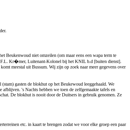
der.
k het Beukenwoud niet omzeilen (om maar eens een wapa term te
.L. Kr�mer, Luitenant-Kolonel bij het KNIL b.d [buiten dienst].
 komt meestal uit Bussum. Wij zijn op zoek naar meer gegevens over
al (stam) gasten de blokhut op het Beukewoud leeggehaald. We
 afblijven. 's Nachts hebben we toen de zelfgemaakte tafels en
schat. De blokhut is nooit door de Duitsers in gebruik genomen. Ze
rterreinen etc. in kaart te brengen zodat we voor elke groep een paar