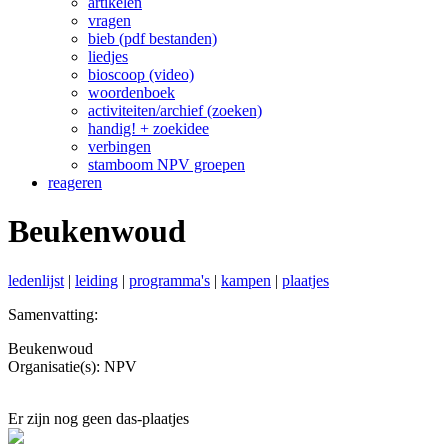
artikelen
vragen
bieb (pdf bestanden)
liedjes
bioscoop (video)
woordenboek
activiteiten/archief (zoeken)
handig! + zoekidee
verbingen
stamboom NPV groepen
reageren
Beukenwoud
ledenlijst
|
leiding
|
programma's
|
kampen
|
plaatjes
Samenvatting:
Beukenwoud
Organisatie(s): NPV
Er zijn nog geen das-plaatjes