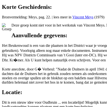
Korte Geschiedenis:
Bronvermelding: Meys, pag. 22. | lees meer in
Vincent Meys
(1979)
Deze groep komt niet voor in het werkstuk van Vincent Meys. Mo
Aanvullende gegevens:
Het Beukenwoud is een van die plaatsen in het District waar je vro
gebruiken). Voorlopig alleen nog maar enkele documenten. Instrume
Hij was NPV Districts Commissaris van 't Gooi (later ere-DC). Hij 
Dhr. Kr�mer. Als U kunt helpen natuurlijk even schrijven. Voor een
Korte anecdote, door G� Verheul: "Nadat de Duitsers in april 1941 
dachten dat de Duitsers het in gebruik zouden nemen als onderkomen v
stoelen en overige spullen uit de blokhut op een bakfiets naar Hilve
durfden helemaal niet zover het bos in te komen, bang dat ze gemole
Locatie:
Dit is een nieuw idee voor Oudbruin ... een locatielijst! Mogelijk ku
landkaartspeltjes kunnen plaatsen met een korte beschrijving.