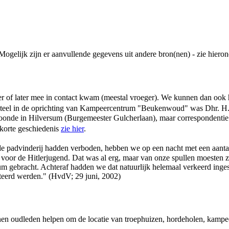
gelijk zijn er aanvullende gegevens uit andere bron(nen) - zie hieron
eger of later mee in contact kwam (meestal vroeger). We kunnen dan oo
nteel in de oprichting van Kampeercentrum "Beukenwoud" was Dhr. H.F
woonde in Hilversum (Burgemeester Gulcherlaan), maar correspondentie
 korte geschiedenis
zie hier
.
de padvinderij hadden verboden, hebben we op een nacht met een aant
oor de Hitlerjugend. Dat was al erg, maar van onze spullen moesten ze
rsum gebracht. Achteraf hadden we dat natuurlijk helemaal verkeerd inge
steerd werden." (HvdV; 29 juni, 2002)
nnen oudleden helpen om de locatie van troephuizen, hordeholen, kampee