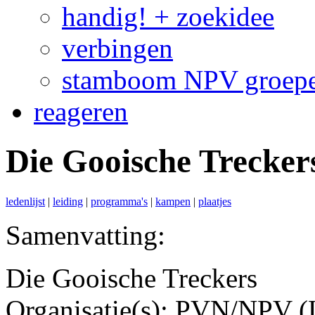
handig! + zoekidee
verbingen
stamboom NPV groep
reageren
Die Gooische Trecker
ledenlijst
|
leiding
|
programma's
|
kampen
|
plaatjes
Samenvatting:
Die Gooische Treckers
Organisatie(s): PVN/NPV (