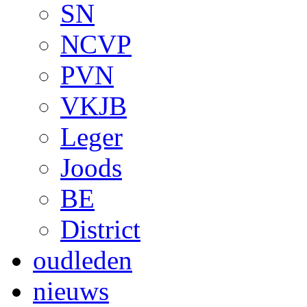
SN
NCVP
PVN
VKJB
Leger
Joods
BE
District
oudleden
nieuws