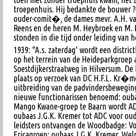
troepenhuis. Hij bedankte de bouwer ?
ouder-comit�, de dames mevr. A.H. v
Reens en de heren M. Heybroek en M. 
stonden in die tijd onder leiding van 
1939: "A.s. zaterdag' wordt een distr
op het terrein van de Heideparkgroep 
Soestdijkerstraatweg in Hilversum. De
plaats op verzoek van DC H.F.L. Kr�m
uitbreiding van de padvindersbewegi
nieuwe functionarissen benoemd: ouba
Mango Kwane-groep te Baarn wordt AD
oubaas J.G.K. Kremer tot ADC voor oud
leidsters ontvangen de Woodbadge: Vo
Ericagroep: oubaas J.G.K. Kremer, Wel