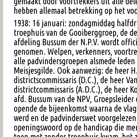
gemaakt door voortrekkers uit alle de
hebben allemaal betrekking op het vo
1938: 16 januari: zondagmiddag halfd
troephuis van de Gooiberggroep, de d
afdeling Bussum der N.P.V. wordt offic
genomen. Welpen, verkenners, voortrek
alle padvindersgroepen alsmede leden
Meisjesgilde. Ook aanwezig: de heer H
districtscommissaris (D.C.), de heer Van
districtcommissaris (A.D.C.), de heer K
afd. Bussum van de NPV, Groepsleider 
opende de bijeenkomst waarna de vla
werd en de padvinderswet voorgelezen.
openingswoord op de handicap die m
toen met zonder troephuis kwam, het 