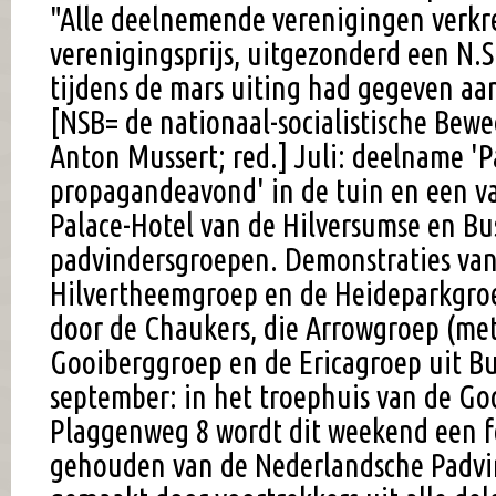
"Alle deelnemende verenigingen verkr
verenigingsprijs, uitgezonderd een N.S
tijdens de mars uiting had gegeven aan
[NSB= de nationaal-socialistische Bew
Anton Mussert; red.] Juli: deelname 'P
propagandeavond' in de tuin en een va
Palace-Hotel van de Hilversumse en B
padvindersgroepen. Demonstraties va
Hilvertheemgroep en de Heideparkgroe
door de Chaukers, die Arrowgroep (met
Gooiberggroep en de Ericagroep uit B
september: in het troephuis van de G
Plaggenweg 8 wordt dit weekend een f
gehouden van de Nederlandsche Padvind