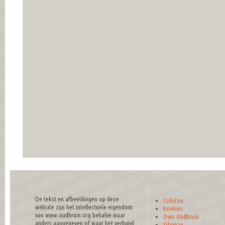
De tekst en afbeeldingen op deze
Colofon
website zijn het intellectuele eigendom
Koekies
van www.oudbruin.org behalve waar
Over Oudbruin
anders aangegeven of waar het verband
Sitemap