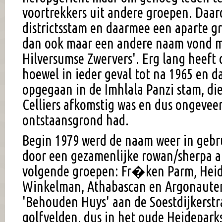
voortrekkers uit andere groepen. Daar
districtsstam en daarmee een aparte 
dan ook maar een andere naam vond m
Hilversumse Zwervers'. Erg lang heeft 
hoewel in ieder geval tot na 1965 en d
opgegaan in de Imhlala Panzi stam, die
Celliers afkomstig was en dus ongevee
ontstaansgrond had.
Begin 1979 werd de naam weer in geb
door een gezamenlijke rowan/sherpa a
volgende groepen: Fr�ken Parm, Heid
Winkelman, Athabascan en Argonauten
'Behouden Huys' aan de Soestdijkerstr
golfvelden, dus in het oude Heidepark