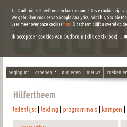
Ja, Oudbruin 3.0 heeft nu een koektrommel. Deze cookies zijn v
We gebruiken cookies van Google Analytics, AddThis, Sociale Me
hier
Lees meer over onze cookies
. Dit scherm blijft u overal op d
Ik accepteer cookies van Oudbruin (klik de tik-box) ...
beginpunt
groepen
oudleden
nieuws
zoeken e
Hilfertheem
ledenlijst
|
leiding
|
programma's
|
kampen
|