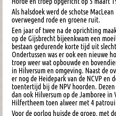
Horde en troep opgericht op 5 maart 1
Als halsdoek werd de schotse MacLean 
overwegend rode en groene ruit.
Een jaar of twee na de oprichting maak
op de Gijsbrecht bijeenkwam een moeil
bestaan gedurende korte tijd uit slech
Ondertussen was er ook een nieuwe h
troep weer wat opbouwde en bovendie
in Hilversum en omgeving. Naast de o
er nog de Heidepark van de NCVP en d
toentertijd bij de NPV hoorden. Deze
dan ook Hilversum op de Jamboree in
Hilfertheem toen alweer met 4 patrouil
Voor de oorlog huisde de groep, met 