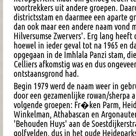
voortrekkers uit andere groepen. Daar
districtsstam en daarmee een aparte 
dan ook maar een andere naam vond m
Hilversumse Zwervers'. Erg lang heeft 
hoewel in ieder geval tot na 1965 en d
opgegaan in de Imhlala Panzi stam, die
Celliers afkomstig was en dus ongevee
ontstaansgrond had.
Begin 1979 werd de naam weer in geb
door een gezamenlijke rowan/sherpa a
volgende groepen: Fr�ken Parm, Heid
Winkelman, Athabascan en Argonauten
'Behouden Huys' aan de Soestdijkerstr
golfvelden, dus in het oude Heidepark