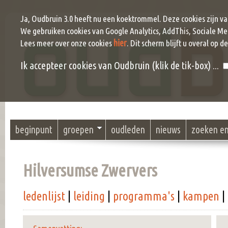
Ja, Oudbruin 3.0 heeft nu een koektrommel. Deze cookies zijn v
We gebruiken cookies van Google Analytics, AddThis, Sociale Me
hier
Lees meer over onze cookies
. Dit scherm blijft u overal op d
Ik accepteer cookies van Oudbruin (klik de tik-box) ...
beginpunt
groepen
oudleden
nieuws
zoeken e
Hilversumse Zwervers
ledenlijst
|
leiding
|
programma's
|
kampen
|