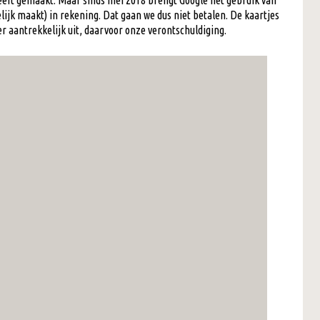
heeft gemaakt. Maar sinds mei 2018 brengt Google het gebruik van
lijk maakt) in rekening. Dat gaan we dus niet betalen. De kaartjes
r aantrekkelijk uit, daarvoor onze verontschuldiging.