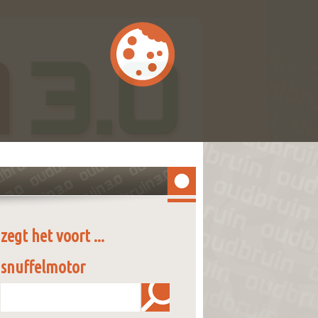
zegt het voort ...
snuffelmotor