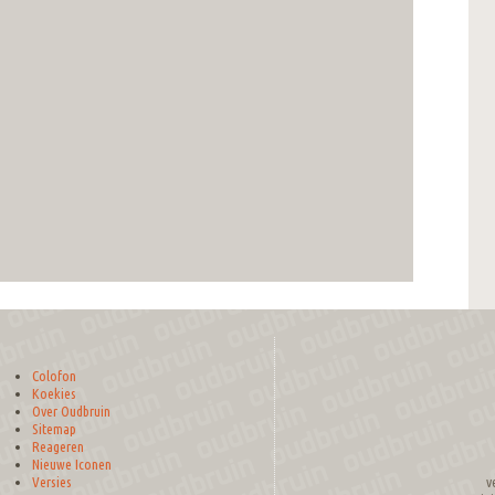
Colofon
Koekies
Over Oudbruin
Sitemap
Reageren
Nieuwe Iconen
v
Versies