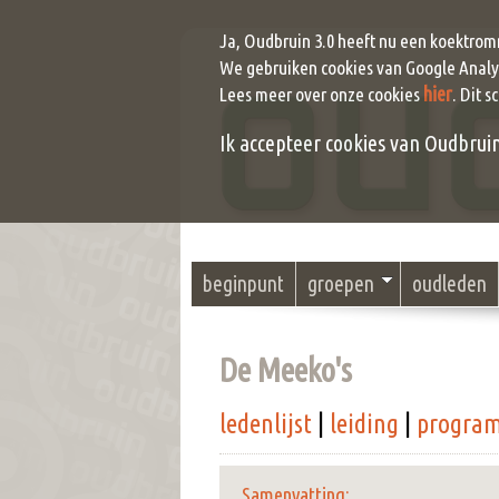
Ja, Oudbruin 3.0 heeft nu een koektrom
We gebruiken cookies van Google Analyt
hier
Lees meer over onze cookies
. Dit s
Ik accepteer cookies van Oudbruin (
beginpunt
groepen
oudleden
De Meeko's
ledenlijst
|
leiding
|
progra
Samenvatting: