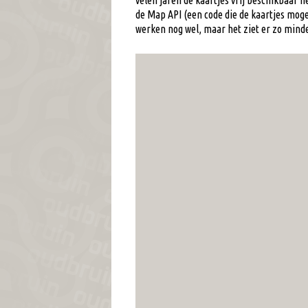
velen jaren de kaartjes vrij beschikbaar 
de Map API (een code die de kaartjes moge
werken nog wel, maar het ziet er zo minde