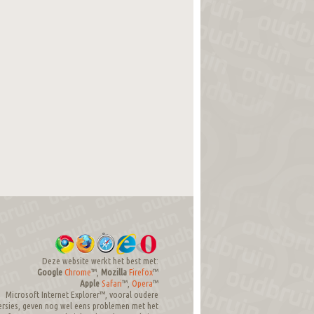
Deze website werkt het best met:
Google
Chrome
™,
Mozilla
Firefox
™
Apple
Safari
™,
Opera
™
Microsoft Internet Explorer™, vooral oudere
ersies, geven nog wel eens problemen met het