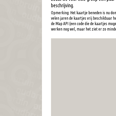
beschrijving.
Opmerking: Het kaartje beneden is nu donk
velen jaren de kaartjes vrij beschikbaar 
de Map API (een code die de kaartjes moge
werken nog wel, maar het ziet er zo minde