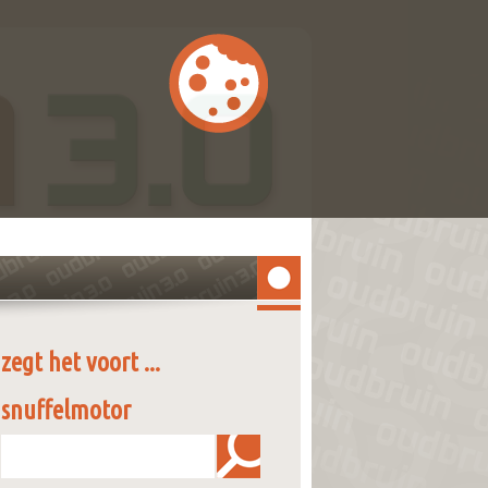
zegt het voort ...
snuffelmotor