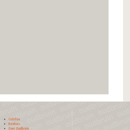
Colofon
Koekies
Over Oudbruin