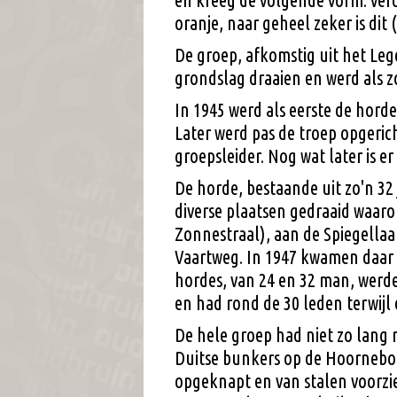
en kreeg de volgende vorm: ver
oranje, naar geheel zeker is dit 
De groep, afkomstig uit het Lege
grondslag draaien en werd als z
In 1945 werd als eerste de hord
Later werd pas de troep opgeric
groepsleider. Nog wat later is er
De horde, bestaande uit zo'n 32 
diverse plaatsen gedraaid waaron
Zonnestraal), aan de Spiegella
Vaartweg. In 1947 kwamen daar n
hordes, van 24 en 32 man, werde
en had rond de 30 leden terwijl 
De hele groep had niet zo lang
Duitse bunkers op de Hoornebo
opgeknapt en van stalen voorzie