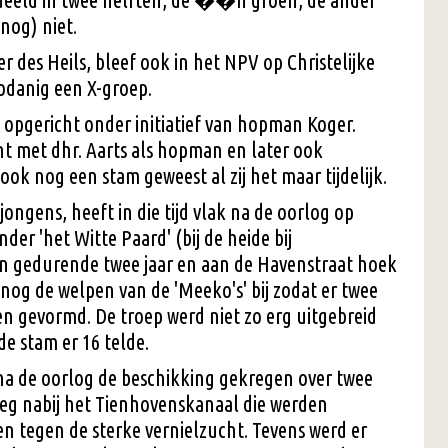
deeld in twee helften, de ��n groen, de ander
(nog) niet.
r des Heils, bleef ook in het NPV op Christelijke
odanig een X-groep.
e opgericht onder initiatief van hopman Koger.
ht met dhr. Aarts als hopman en later ook
 ook nog een stam geweest al zij het maar tijdelijk.
jongens, heeft in die tijd vlak na de oorlog op
der 'het Witte Paard' (bij de heide bij
an gedurende twee jaar en aan de Havenstraat hoek
og de welpen van de 'Meeko's' bij zodat er twee
n gevormd. De troep werd niet zo erg uitgebreid
de stam er 16 telde.
 na de oorlog de beschikking gekregen over twee
eg nabij het Tienhovenskanaal die werden
n tegen de sterke vernielzucht. Tevens werd er