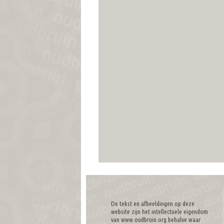
De tekst en afbeeldingen op deze
website zijn het intellectuele eigendom
van www.oudbruin.org behalve waar