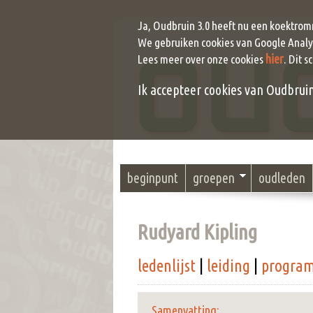
Ja, Oudbruin 3.0 heeft nu een koektrom
We gebruiken cookies van Google Analyt
hier
Lees meer over onze cookies
. Dit s
Ik accepteer cookies van Oudbruin (
beginpunt
groepen
oudleden
Rudyard Kipling
ledenlijst
|
leiding
|
progra
Samenvatting: