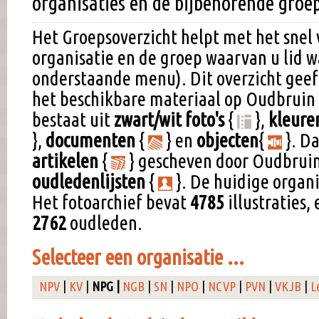
organisaties en de bijbehorende groe
Het Groepsoverzicht helpt met het snel
organisatie en de groep waarvan u lid w
onderstaande menu). Dit overzicht geef
het beschikbare materiaal op Oudbruin 
bestaat uit
zwart/wit foto's
{
},
kleure
},
documenten
{
} en
objecten
{
}. Da
artikelen
{
} gescheven door Oudbruin
oudledenlijsten
{
}. De huidige organ
Het fotoarchief bevat
4785
illustraties, 
2762
oudleden.
Selecteer een organisatie ...
NPV
|
KV
|
NPG |
NGB
|
SN
|
NPO
|
NCVP
|
PVN
|
VKJB
|
L