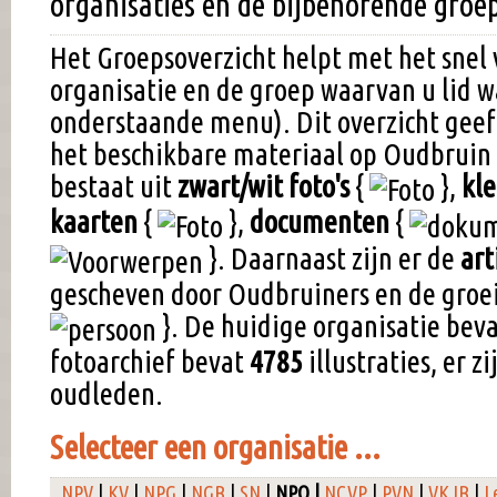
organisaties en de bijbehorende groe
Het Groepsoverzicht helpt met het snel
organisatie en de groep waarvan u lid w
onderstaande menu). Dit overzicht geef
het beschikbare materiaal op Oudbruin 
bestaat uit
zwart/wit foto's
{
},
kle
kaarten
{
},
documenten
{
}. Daarnaast zijn er de
art
gescheven door Oudbruiners en de gro
}. De huidige organisatie bev
fotoarchief bevat
4785
illustraties, er z
oudleden.
Selecteer een organisatie ...
NPV
|
KV
|
NPG
|
NGB
|
SN
|
NPO |
NCVP
|
PVN
|
VKJB
|
L