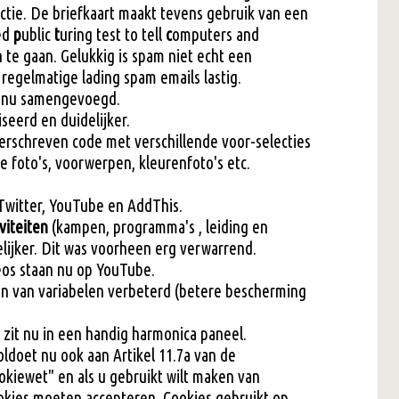
ctie. De briefkaart maakt tevens gebruik van een
ed
p
ublic
t
uring test to tell
c
omputers and
 te gaan. Gelukkig is spam niet echt een
 regelmatige lading spam emails lastig.
n nu samengevoegd.
iseerd en duidelijker.
erschreven code met verschillende voor-selecties
alle foto's, voorwerpen, kleurenfoto's etc.
 Twitter, YouTube en AddThis.
viteiten
(kampen, programma's , leiding en
delijker. Dit was voorheen erg verwarrend.
eos staan nu op YouTube.
en van variabelen verbeterd (betere bescherming
 zit nu in een handig harmonica paneel.
ldoet nu ook aan Artikel 11.7a van de
kiewet" en als u gebruikt wilt maken van
ookies moeten accepteren. Cookies gebruikt op