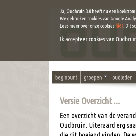
Ja, Oudbruin 3.0 heeft nu een koektrom
We gebruiken cookies van Google Analyt
hier
Lees meer over onze cookies
. Dit s
Ik accepteer cookies van Oudbruin (
beginpunt
groepen
oudleden
Versie Overzicht ...
Een overzicht van de verand
Oudbruin. Uiteraard erg saa
die dit boeiend vinden. De 