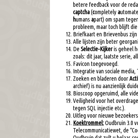
betere feedback voor de reda
captcha
(
c
ompletely
a
utomat
h
umans
a
part) om spam tegen
probleem, maar toch blijft die
Briefkaart en Brievenbus zij
Alle lijsten zijn beter georgan
De
Selectie-Kijker
is geheel h
zoals: dit jaar, laatste serie, 
Favicon toegevoegd.
Integratie van sociale media,
Zoeken en bladeren door
Acti
archief) is nu aanzienlijk dui
Bioscoop opgeruimd, alle vid
Veiligheid voor het overdrag
tegen SQL injectie etc.).
Uitleg voor nieuwe bezoekers
Koektrommel:
Oudbruin 3.0 vo
Telecommunicatiewet, de "Coo
Oudbruin dat zult u helaas c