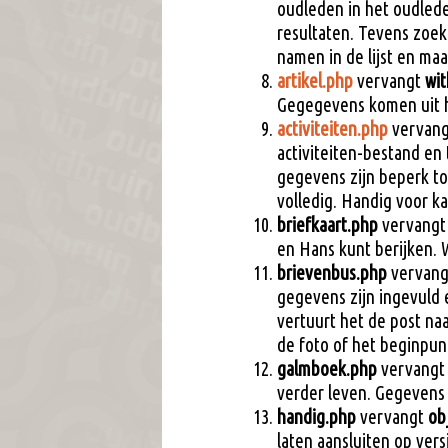
oudleden in het oudled
resultaten. Tevens zoek
namen in de lijst en maak
artikel.php
vervangt
wit
Gegegevens komen uit h
activiteiten.php
vervan
activiteiten-bestand en
gegevens zijn beperk tot
volledig. Handig voor k
briefkaart.php
vervang
en Hans kunt berijken. 
brievenbus.php
vervan
gegevens zijn ingevuld e
vertuurt het de post na
de foto of het beginpun
galmboek.php
vervang
verder leven. Gegevens 
handig.php
vervangt
ob
laten aansluiten op vers