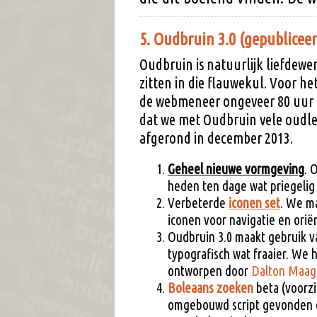
5. Oudbruin 3.0 (gepubliceer
Oudbruin is natuurlijk liefdewer
zitten in die flauwekul. Voor h
de webmeneer ongeveer 80 uur 
dat we met Oudbruin vele oudled
afgerond in december 2013.
Geheel nieuwe vormgeving
. 
heden ten dage wat priegelig 
Verbeterde
iconen set
. We ma
iconen voor navigatie en oriën
Oudbruin 3.0 maakt gebruik v
typografisch wat fraaier. We
ontworpen door
Dalton Maag
Boleaans zoeken
beta (voorzi
omgebouwd script gevonden o