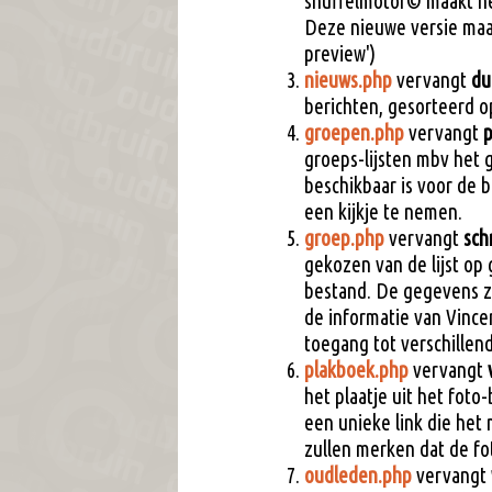
snuffelmotor© maakt he
Deze nieuwe versie maa
preview')
nieuws.php
vervangt
du
berichten, gesorteerd 
groepen.php
vervangt
groeps-lijsten mbv het 
beschikbaar is voor de 
een kijkje te nemen.
groep.php
vervangt
sch
gekozen van de lijst op
bestand. De gegevens zi
de informatie van Vince
toegang tot verschillen
plakboek.php
vervangt
het plaatje uit het foto
een unieke link die het
zullen merken dat de fot
oudleden.php
vervangt