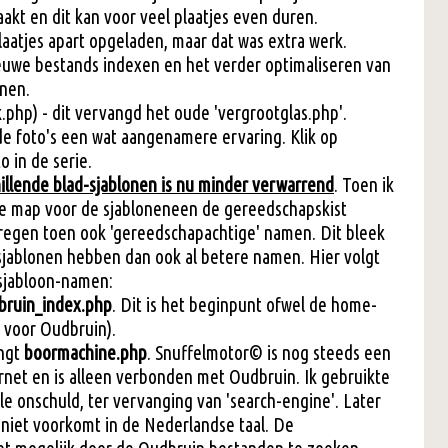
kt en dit kan voor veel plaatjes even duren.
aatjes apart opgeladen, maar dat was extra werk.
uwe bestands indexen en het verder optimaliseren van
nen.
.php) - dit vervangd het oude 'vergrootglas.php'.
de foto's een wat aangenamere ervaring. Klik op
o in de serie.
llende blad-sjablonen is nu minder verwarrend
. Toen ik
e map voor de sjabloneneen de gereedschapskist
kregen toen ook 'gereedschapachtige' namen. Dit bleek
jablonen hebben dan ook al betere namen. Hier volgt
sjabloon-namen:
bruin_index.php
. Dit is het beginpunt ofwel de home-
' voor Oudbruin).
ngt
boormachine.php
. Snuffelmotor© is nog steeds een
rnet en is alleen verbonden met Oudbruin. Ik gebruikte
lle onschuld, ter vervanging van 'search-engine'. Later
 niet voorkomt in de Nederlandse taal. De