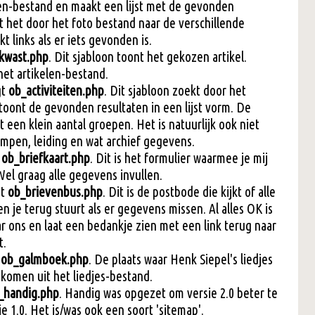
en-bestand en maakt een lijst met de gevonden
t het door het foto bestand naar de verschillende
t links als er iets gevonden is.
kwast.php
. Dit sjabloon toont het gekozen artikel.
et artikelen-bestand.
gt
ob_activiteiten.php
. Dit sjabloon zoekt door het
 toont de gevonden resultaten in een lijst vorm. De
 een klein aantal groepen. Het is natuurlijk ook niet
ampen, leiding en wat archief gegevens.
t
ob_briefkaart.php
. Dit is het formulier waarmee je mij
Wel graag alle gegevens invullen.
gt
ob_brievenbus.php
. Dit is de postbode die kijkt of alle
n je terug stuurt als er gegevens missen. Al alles OK is
ar ons en laat een bedankje zien met een link terug naar
t.
t
ob_galmboek.php
. De plaats waar Henk Siepel's liedjes
komen uit het liedjes-bestand.
_handig.php
. Handig was opgezet om versie 2.0 beter te
ie 1.0. Het is/was ook een soort 'sitemap'.