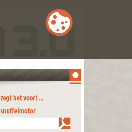
zegt het voort ...
snuffelmotor