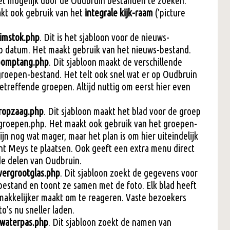
t mogelijk door de Oudbruin bestanden te zoeken.
kt ook gebruik van het
integrale kijk-raam
('picture
imstok.php
. Dit is het sjabloon voor de nieuws-
op datum. Het maakt gebruik van het nieuws-bestand.
pomptang.php
. Dit sjabloon maakt de verschillende
groepen-bestand. Het telt ook snel wat er op Oudbruin
betreffende groepen. Altijd nuttig om eerst hier even
ropzaag.php
. Dit sjabloon maakt het blad voor de groep
 groepen.php. Het maakt ook gebruik van het groepen-
jn nog wat mager, maar het plan is om hier uiteindelijk
nt Meys te plaatsen. Ook geeft een extra menu direct
de delen van Oudbruin.
vergrootglas.php
. Dit sjabloon zoekt de gegevens voor
-bestand en toont ze samen met de foto. Elk blad heeft
 makkelijker maakt om te reageren. Vaste bezoekers
o's nu sneller laden.
waterpas.php
. Dit sjabloon zoekt de namen van