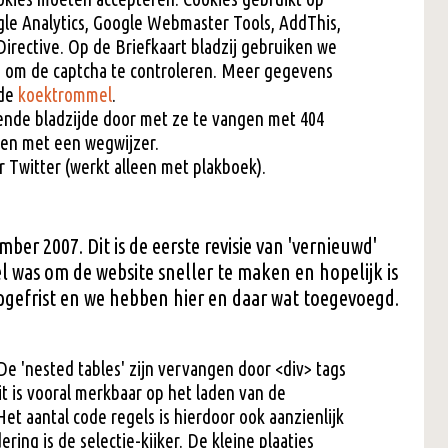
gle Analytics, Google Webmaster Tools, AddThis,
irective. Op de Briefkaart bladzij gebruiken we
e om de captcha te controleren. Meer gegevens
 de
koektrommel
.
nde bladzijde door met ze te vangen met 404
ken met een wegwijzer.
r Twitter (werkt alleen met plakboek).
ber 2007. Dit is de eerste revisie van 'vernieuwd'
l was om de website sneller te maken en hopelijk is
opgefrist en we hebben hier en daar wat toegevoegd.
 De 'nested tables' zijn vervangen door <div> tags
Dit is vooral merkbaar op het laden van de
et aantal code regels is hierdoor ook aanzienlijk
ing is de selectie-kijker. De kleine plaatjes