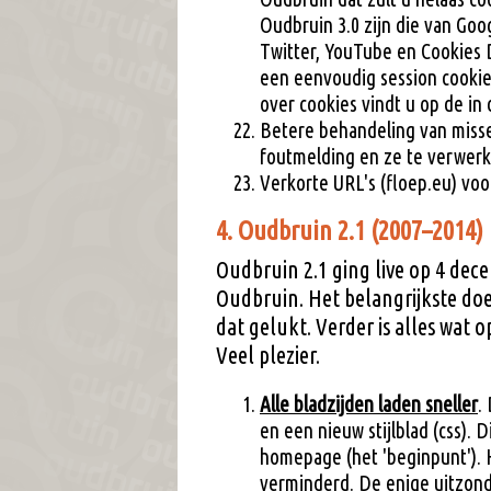
Oudbruin 3.0 zijn die van Goo
Twitter, YouTube en Cookies D
een eenvoudig session cooki
over cookies vindt u op de in
Betere behandeling van misse
foutmelding en ze te verwer
Verkorte URL's (floep.eu) voo
4. Oudbruin 2.1 (2007–2014)
Oudbruin 2.1 ging live op 4 decem
Oudbruin. Het belangrijkste doe
dat gelukt. Verder is alles wat 
Veel plezier.
Alle bladzijden laden sneller
.
en een nieuw stijlblad (css). 
homepage (het 'beginpunt'). H
verminderd. De enige uitzonder