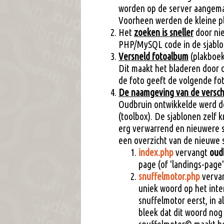
worden op de server aangemaa
Voorheen werden de kleine pl
Het
zoeken is sneller
door nie
PHP/MySQL code in de sjablo
Versneld fotoalbum
(plakboek
Dit maakt het bladeren door 
de foto geeft de volgende fot
De naamgeving van de verschi
Oudbruin ontwikkelde werd d
(toolbox). De sjablonen zelf 
erg verwarrend en nieuwere s
een overzicht van de nieuwe 
index.php
vervangt
oud
page (of 'landings-page
snuffelmotor.php
verva
uniek woord op het inte
snuffelmotor eerst, in a
bleek dat dit woord nog