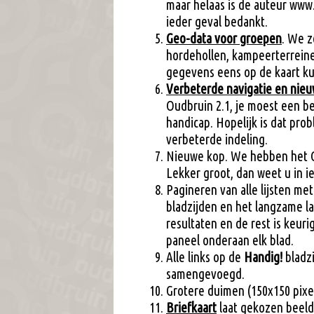
maar helaas is de auteur www.
ieder geval bedankt.
Geo-data voor groepen
. We z
hordehollen, kampeerterrein
gegevens eens op de kaart k
Verbeterde navigatie en nie
Oudbruin 2.1, je moest een b
handicap. Hopelijk is dat pr
verbeterde indeling.
Nieuwe kop. We hebben het O
Lekker groot, dan weet u in i
Pagineren van alle lijsten me
bladzijden en het langzame la
resultaten en de rest is keur
paneel onderaan elk blad.
Alle links op de
Handig!
bladz
samengevoegd.
Grotere duimen (150x150 pixel
Briefkaart
laat gekozen beeldm