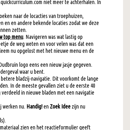
quickcurriculum.com niet meer te achterhalen. In
oeken naar de locacties van troephuizen,
en en en andere bekende locaties zodat we deze
unnen zetten.
uw top menu
. Navigeren was wat lastig op
eetje de weg weten en voor velen was dat een
obleem nu opgelost met het nieuwe menu en de
udbruin logo eens een nieuw jasje gegeven.
edergeval waar u bent.
t betere bladzij-navigatie. Dit voorkomt de lange
den. In de meeste gevallen ziet u de eerste 40
ig verdeeld in nieuwe bladen met een navigatie
ij werken nu.
Handig!
en
Zoek Idee
zijn nu
s).
ateriaal zien en het reactieformulier geeft