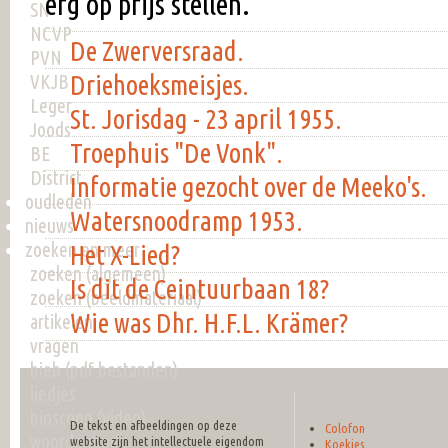
erg op prijs stellen.
SN
NCVP
De Zwerversraad.
PVN
Driehoeksmeisjes.
VKJB
Leger
St. Jorisdag - 23 april 1955.
Joods
Troephuis "De Vonk".
BE
District
Informatie gezocht over de Meeko's.
oudleden
Watersnoodramp 1953.
nieuws
zoeken en meer
Het X-Lied?
zoeken (algemeen)
Is dit de Ceintuurbaan 18?
zoeken (beeldmateriaal)
Wie was Dhr. H.F.L. Krämer?
artikelen
vragen
bieb (pdf bestanden)
liedjes
bioscoop (video)
De tekst en afbeeldingen op deze
Colofon
woordenboek
website zijn het intellectuele eigendom
Koekies