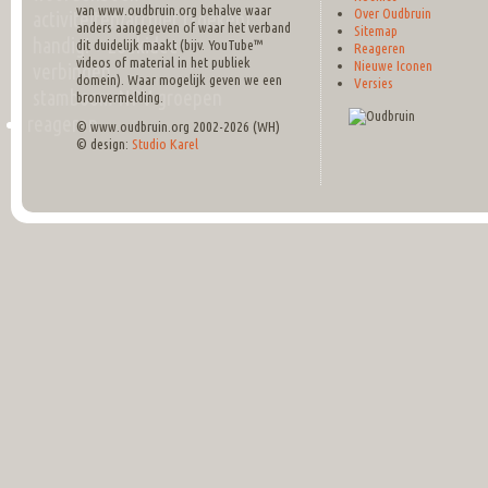
van www.oudbruin.org behalve waar
Over Oudbruin
activiteiten/archief (zoeken)
anders aangegeven of waar het verband
Sitemap
handig! + zoekidee
dit duidelijk maakt (bijv. YouTube™
Reageren
videos of material in het publiek
Nieuwe Iconen
verbingen
domein). Waar mogelijk geven we een
Versies
stamboom NPV groepen
bronvermelding.
reageren
© www.oudbruin.org 2002-2026 (WH)
© design:
Studio Karel