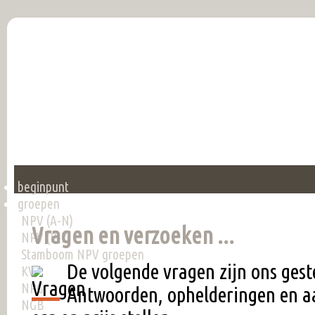
beginpunt
groepen
NPV (A-N)
Vragen en verzoeken ...
NPV (P-Z)
Stamboom NPV groepen
De volgende vragen zijn ons geste
KV
NPG
Antwoorden, ophelderingen en a
NGB