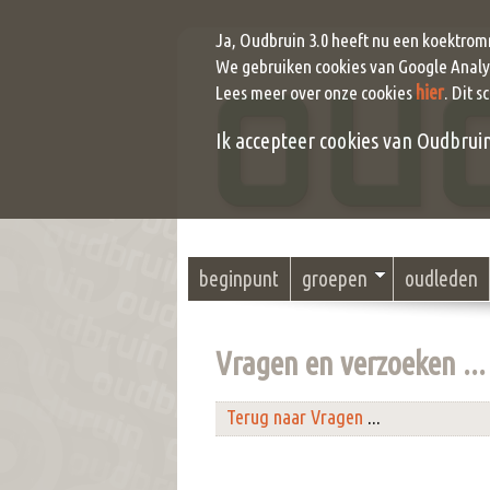
Ja, Oudbruin 3.0 heeft nu een koektrom
We gebruiken cookies van Google Analyt
hier
Lees meer over onze cookies
. Dit s
Ik accepteer cookies van Oudbruin (
beginpunt
groepen
oudleden
Vragen en verzoeken ...
Terug naar Vragen
...