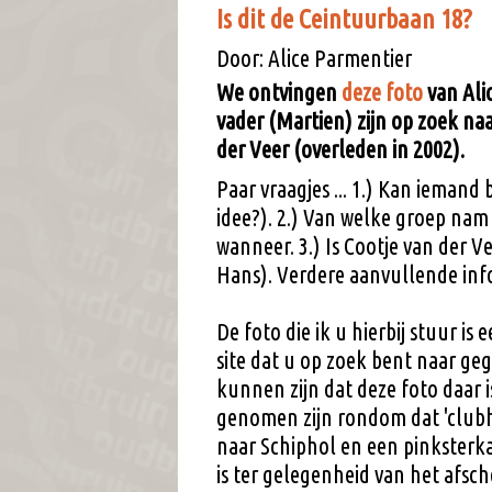
Is dit de Ceintuurbaan 18?
Door: Alice Parmentier
We ontvingen
deze foto
van Ali
vader (Martien) zijn op zoek naa
der Veer (overleden in 2002).
Paar vraagjes ... 1.) Kan iemand
idee?). 2.) Van welke groep na
wanneer. 3.) Is Cootje van der V
Hans). Verdere aanvullende info
De foto die ik u hierbij stuur is
site dat u op zoek bent naar ge
kunnen zijn dat deze foto daar 
genomen zijn rondom dat 'clubh
naar Schiphol en een pinksterk
is ter gelegenheid van het afs